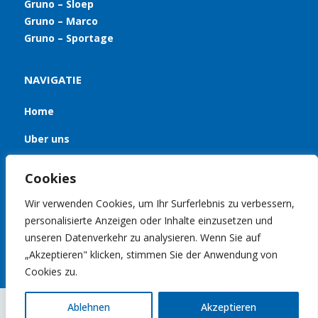
Gruno – Sloep
Gruno – Marco
Gruno – Sportage
NAVIGATIE
Home
Uber uns
Jachten
Cookies
Nachrichten
Wir verwenden Cookies, um Ihr Surferlebnis zu verbessern,
personalisierte Anzeigen oder Inhalte einzusetzen und
Kontakt
unseren Datenverkehr zu analysieren. Wenn Sie auf
„Akzeptieren" klicken, stimmen Sie der Anwendung von
Cookies zu.
Ablehnen
Akzeptieren
© 2020 Gruno Motoryachten | Build by
YachtFocus
|
Privacy