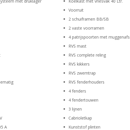
systeem met druklager
Koelkast met vriesvak 40 Ltr.
Voorruit
2 schuiframen BB/SB
2 vaste voorramen
4 patrijspoorten met muggenaf
RVS mast
t
RVS complete reling
RVS kikkers
RVS zwemtrap
iematig
RVS fenderhouders
4 fenders
4 fendertouwen
3 lijnen
 V
Cabrioletkap
05 A
Kunststof plinten