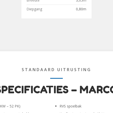
Breedte
3,05m
Diepgang
0,80m
STANDAARD UITRUSTING
SPECIFICATIES – MARC
 KW – 52 PK)
RVS spoelbak